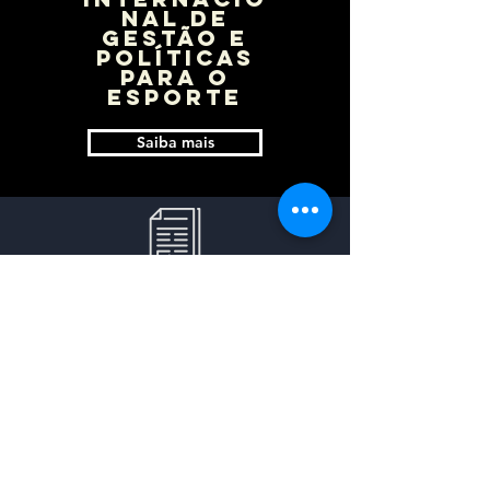
NAL DE
GESTÃO E
POLÍTICAS
PARA O
ESPORTE
Saiba mais
Revista
inteligência
esportiva
abr/18
Saiba mais