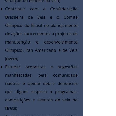
situação do esporte da vela;
Contribuir com a Confederação
Brasileira de Vela e o Comitê
Olímpico do Brasil no planejamento
de ações concernentes a projetos de
manutenção e desenvolvimento
Olímpico, Pan Americano e de Vela
Jovem;
Estudar propostas e sugestões
manifestadas pela comunidade
náutica e opinar sobre denúncias
que digam respeito a programas,
competições e eventos de vela no
Brasil;