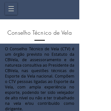
Conselho Técnico de Vela
O Conselho Técnico de Vela (CTV) é
um órgão previsto no Estatuto da
CBVela, de assessoramento e de
natureza consultiva ao Presidente da
CBVela, nas questões técnicas do
Esporte da Vela nacional. Compõem
o CTV pessoas ligadas ao Esporte da
Vela, com ampla experiência no
esporte, podendo ter sido velejador
de alto nível ou não e ter trabalhado
na vela e/ou contribuído como
dirigente.