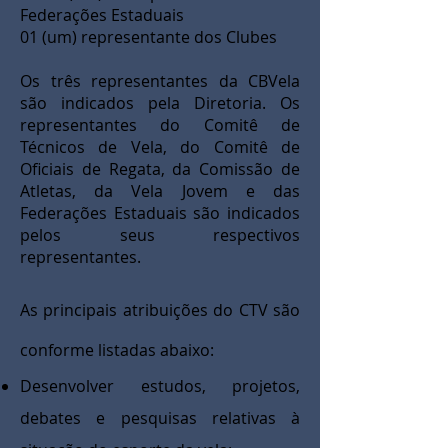
Federações Estaduais
01 (um) representante dos Clubes
Os três representantes da CBVela
são indicados pela Diretoria. Os
representantes do Comitê de
Técnicos de Vela, do Comitê de
Oficiais de Regata, da Comissão de
Atletas, da Vela Jovem e das
Federações Estaduais são indicados
pelos seus respectivos
representantes.
As principais atribuições do CTV são
conforme listadas abaixo:
Desenvolver estudos, projetos,
debates e pesquisas relativas à