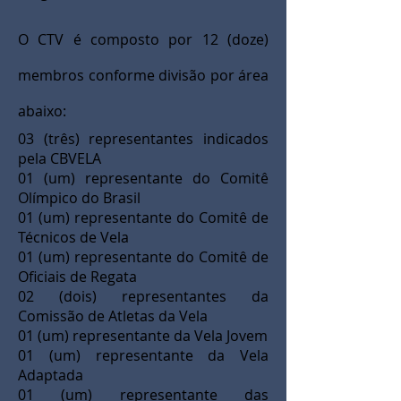
O CTV é composto por 12 (doze)
membros conforme divisão por área
abaixo:
03 (três) representantes indicados
pela CBVELA
01 (um) representante do Comitê
Olímpico do Brasil
01 (um) representante do Comitê de
Técnicos de Vela
01 (um) representante do Comitê de
Oficiais de Regata
02 (dois) representantes da
Comissão de Atletas da Vela
01 (um) representante da Vela Jovem
01 (um) representante da Vela
Adaptada
01 (um) representante das